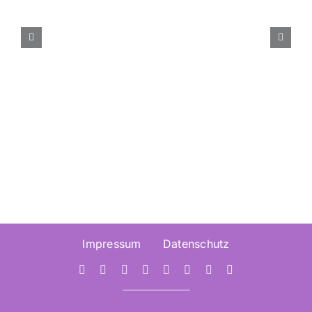
Call for Paper – International
Conference Information
Visualisation (IV2026) –
Einreichungsfrist 30. März
2026
Impressum
Datenschutz