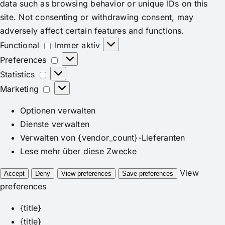
data such as browsing behavior or unique IDs on this
site. Not consenting or withdrawing consent, may
adversely affect certain features and functions.
Functional
Functional
Immer aktiv
Preferences
Preferences
Statistics
Statistics
Marketing
Marketing
Optionen verwalten
Dienste verwalten
Verwalten von {vendor_count}-Lieferanten
Lese mehr über diese Zwecke
View
Accept
Deny
View preferences
Save preferences
preferences
{title}
{title}