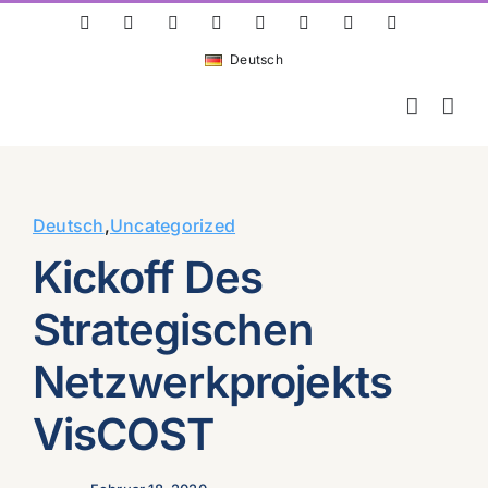
Skip
ResearchGate
LinkedIn
Bluesky
X
Instagram
Facebook
YouTube
Rss
to
Deutsch
content
Deutsch
,
Uncategorized
Kickoff Des
Strategischen
Netzwerkprojekts
VisCOST