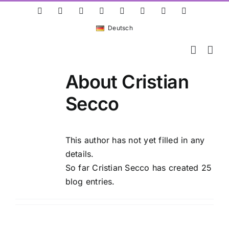
Skip
ResearchGate
LinkedIn
Bluesky
X
Instagram
Facebook
YouTube
Rss
to
Deutsch
content
About
Cristian
Secco
This author has not yet filled in any
details.
So far Cristian Secco has created 25
blog entries.