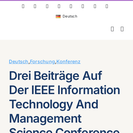
Skip
ResearchGate
LinkedIn
Bluesky
X
Instagram
Facebook
YouTube
Rss
to
Deutsch
content
Deutsch
,
Forschung
,
Konferenz
Drei Beiträge Auf
Der IEEE Information
Technology And
Management
Science Conference