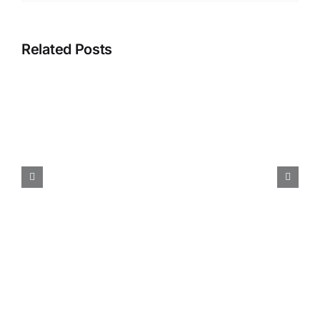
Related Posts
Call for Paper – International
Conference Information
Visualisation (IV2026) –
Einreichungsfrist 30. März
2026